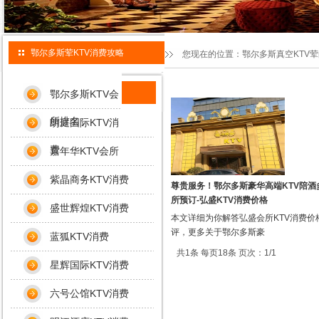
鄂尔多斯荤KTV消费攻略
您现在的位置：
鄂尔多斯真空KTV
鄂尔多斯KTV会
所排名
朗庭国际KTV消
费
嘉年华KTV会所
紫晶商务KTV消费
尊贵服务！鄂尔多斯豪华高端KTV陪酒
所预订-弘盛KTV消费价格
盛世辉煌KTV消费
本文详细为你解答弘盛会所KTV消费价
评，更多关于鄂尔多斯豪
蓝狐KTV消费
共1条 每页18条 页次：1/1
星辉国际KTV消费
六号公馆KTV消费